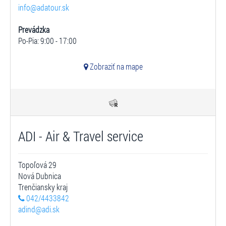
info@adatour.sk
Prevádzka
Po-Pia: 9:00 - 17:00
Zobraziť na mape
ADI - Air & Travel service
Topoľová 29
Nová Dubnica
Trenčiansky kraj
042/4433842
adind@adi.sk