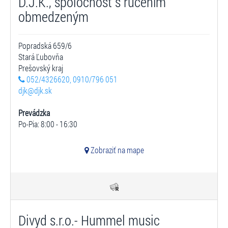
D.J.K., spoločnosť s ručením
obmedzeným
Popradská 659/6
Stará Ľubovňa
Prešovský kraj
052/4326620, 0910/796 051
djk@djk.sk
Prevádzka
Po-Pia: 8:00 - 16:30
Zobraziť na mape
Divyd s.r.o.- Hummel music