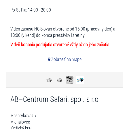
Po-St-Pia: 14:00 - 20:00
V deň zápasu HC Slovan otvorené od 16:00 (pracovný deň) a
13:00 (víkend) do konca prestávky I.tretiny
V deň konania podujatia otvorené vždy až do jeho začatia
Zobraziť na mape
AB–Centrum Safari, spol. s r.o
Masarykova 57
Michalovce
Košický kraj