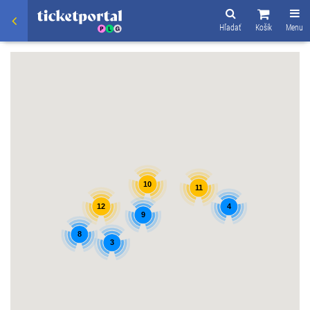
Hľadať
Košík
Menu
10
11
12
4
9
8
3